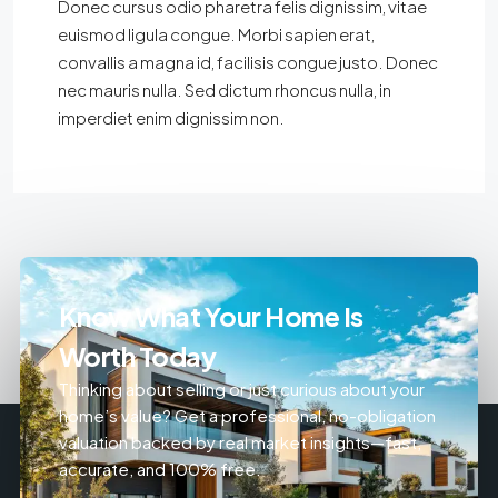
Donec cursus odio pharetra felis dignissim, vitae
euismod ligula congue. Morbi sapien erat,
convallis a magna id, facilisis congue justo. Donec
nec mauris nulla. Sed dictum rhoncus nulla, in
imperdiet enim dignissim non.
Know What Your Home Is
Worth Today
Thinking about selling or just curious about your
home’s value? Get a professional, no-obligation
valuation backed by real market insights—fast,
accurate, and 100% free.