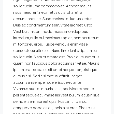
sollicitudin urna commodo at. Aenean mauris
risus, hendrerit nec metus quis, pharetra
accumsan nunc. Suspendisse et luctus lectus.
Duis ac condimentum sem, vitae laoreet justo.
Vestibulum commodo, massa non dapibus
interdum, nulla dui maximus sapien, semper rutrum
mi tortor eu eros. Fusce vehicula enim vitae
consectetur ultricies. Nunc tincidunt at ipsum eu
sollicitudin. Nam et ornare est. Proin cursus metus
quam, non faucibus dolor accumsan vitae. Mauris
ipsum erat, sodales sit amet neque non, tristique
cursus nisl. Sed nisi metus, efficitur eget
accumsan semper, scelerisque eu ante.
Vivamus auctor mauris risus, sed viverra neque
pellentesque ac. Phasellus vestibulum lacus nisl, a
semper sem laoreet quis. Fusce nunc arcu,
congue vel sodales eu, lacinia at erat. Phasellus
finibus dolor lectus, vel tincidunt leo efficitur at.