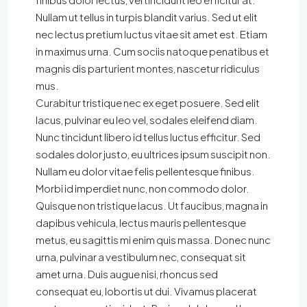
Nullam ut tellus in turpis blandit varius. Sed ut elit
nec lectus pretium luctus vitae sit amet est. Etiam
in maximus urna. Cum sociis natoque penatibus et
magnis dis parturient montes, nascetur ridiculus
mus.
Curabitur tristique nec ex eget posuere. Sed elit
lacus, pulvinar eu leo vel, sodales eleifend diam.
Nunc tincidunt libero id tellus luctus efficitur. Sed
sodales dolor justo, eu ultrices ipsum suscipit non.
Nullam eu dolor vitae felis pellentesque finibus.
Morbi id imperdiet nunc, non commodo dolor.
Quisque non tristique lacus. Ut faucibus, magna in
dapibus vehicula, lectus mauris pellentesque
metus, eu sagittis mi enim quis massa. Donec nunc
urna, pulvinar a vestibulum nec, consequat sit
amet urna. Duis augue nisi, rhoncus sed
consequat eu, lobortis ut dui. Vivamus placerat