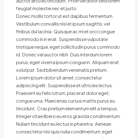
auctor arcu eu tincidunt. Proin vel dolor sed lorem
feugiat molestie nec et justo.
Donec mollis tortor ut est dapibus fermentum.
Vestibulum convallis nisl et ipsum sagittis, vel
finibus dui lacinia. Quisque ac mi et orci congue
commodo in in erat. Suspendisse vulputate
tristique neque, eget sollicitudin purus commodo
id. Donec vel auctor nibh. Duis interdum lorem
purus, eget viverra ipsum congue in. Aliquam erat
volutpat. Sed bibendum venenatis pretium.
Lorem ipsum dolor sit amet, consectetur
adipiscing elit. Suspendisse et ultricies lectus.
Praesent eu felis rutrum, placerat dolor eget,
congue urna. Maecenas cursus mattis purus eu
tincidunt. Cras pretium elementum elit a tempus.
Integer vitae libero eu eros gravida condimentum.
Nullam tincidunt eu lectus in pharetra. Aenean
consectetur nisi quis nulla condimentum, eget