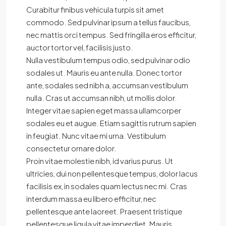
Curabitur finibus vehicula turpis sit amet
commodo. Sed pulvinar ipsum a tellus faucibus,
nec mattis orci tempus. Sed fringilla eros efficitur,
auctor tortor vel, facilisis justo.
Nulla vestibulum tempus odio, sed pulvinar odio
sodales ut. Mauris eu ante nulla. Donec tortor
ante, sodales sed nibh a, accumsan vestibulum
nulla. Cras ut accumsan nibh, ut mollis dolor.
Integer vitae sapien eget massa ullamcorper
sodales eu et augue. Etiam sagittis rutrum sapien
in feugiat. Nunc vitae mi urna. Vestibulum
consectetur ornare dolor.
Proin vitae molestie nibh, id varius purus. Ut
ultricies, dui non pellentesque tempus, dolor lacus
facilisis ex, in sodales quam lectus nec mi. Cras
interdum massa eu libero efficitur, nec
pellentesque ante laoreet. Praesent tristique
pellentesque ligula vitae imperdiet. Mauris