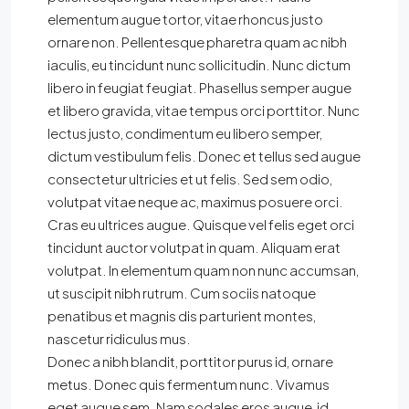
elementum augue tortor, vitae rhoncus justo
ornare non. Pellentesque pharetra quam ac nibh
iaculis, eu tincidunt nunc sollicitudin. Nunc dictum
libero in feugiat feugiat. Phasellus semper augue
et libero gravida, vitae tempus orci porttitor. Nunc
lectus justo, condimentum eu libero semper,
dictum vestibulum felis. Donec et tellus sed augue
consectetur ultricies et ut felis. Sed sem odio,
volutpat vitae neque ac, maximus posuere orci.
Cras eu ultrices augue. Quisque vel felis eget orci
tincidunt auctor volutpat in quam. Aliquam erat
volutpat. In elementum quam non nunc accumsan,
ut suscipit nibh rutrum. Cum sociis natoque
penatibus et magnis dis parturient montes,
nascetur ridiculus mus.
Donec a nibh blandit, porttitor purus id, ornare
metus. Donec quis fermentum nunc. Vivamus
eget augue sem. Nam sodales eros augue, id