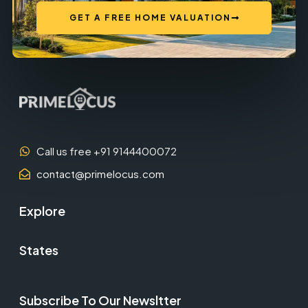
GET A FREE HOME VALUATION
Call us free +91 9144400072
contact@primelocus.com
Explore
States
Subscribe To Our Newsltter