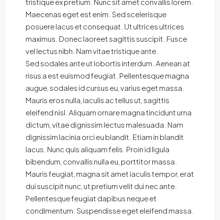
tristique ex pretium. Nunc sit amet convallis lorem.
Maecenas eget est enim. Sed scelerisque
posuere lacus et consequat. Ut ultrices ultrices
maximus. Donec laoreet sagittis suscipit. Fusce
vel lectus nibh. Nam vitae tristique ante.
Sed sodales ante ut lobortis interdum. Aenean at
risus a est euismod feugiat. Pellentesque magna
augue, sodales id cursus eu, varius eget massa.
Mauris eros nulla, iaculis ac tellus ut, sagittis
eleifend nisl. Aliquam ornare magna tincidunt urna
dictum, vitae dignissim lectus malesuada. Nam
dignissim lacinia orci eu blandit. Etiam in blandit
lacus. Nunc quis aliquam felis. Proin id ligula
bibendum, convallis nulla eu, porttitor massa.
Mauris feugiat, magna sit amet iaculis tempor, erat
dui suscipit nunc, ut pretium velit dui nec ante.
Pellentesque feugiat dapibus neque et
condimentum. Suspendisse eget eleifend massa.